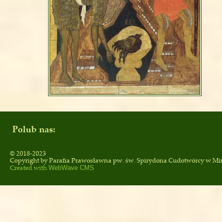
Polub nas:
© 2018-2023
Copyright by
Parafia Prawosławna pw. św. Spirydona Cudotwórcy
w Mi
Created with
WebWave CMS