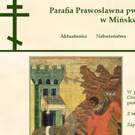
Parafia Prawosławna
pw
w Mińsk
Aktualności
Nabożeństwa
Ogłoszenia
Publicystyka
W p
Chr
pos
Z t
Zap