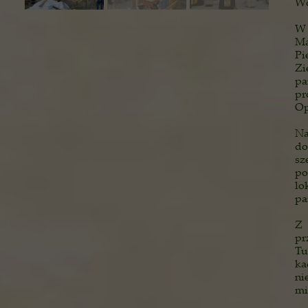
Wo
W 
Ma
Pi
Zi
pa
pr
Op
Na
do
sz
po
lo
pa
Z 
pr
Tu
ka
ni
mi