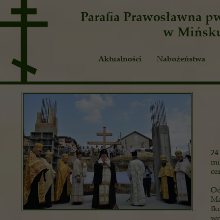
Parafia Prawosławna
pw
w Mińsk
Aktualności
Nabożeństwa
Ogłoszenia
Publicystyka
24
mi
ce
Od
Ma
Ik
wo