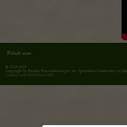
Polub nas:
© 2018-2023
Copyright by
Parafia Prawosławna pw. św. Spirydona Cudotwórcy
w Mi
Created with
WebWave CMS