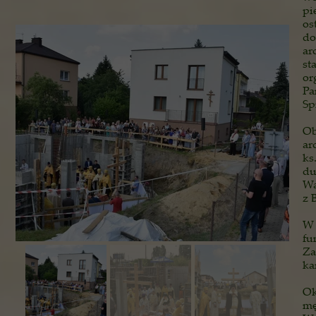
pi
os
do
ar
st
or
Pa
Sp
Ob
ar
ks
du
Wa
z 
W 
fu
Za
ka
Ok
mę