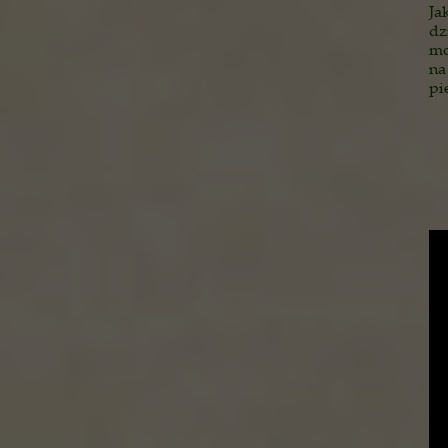
Ja
dz
mo
na
pi