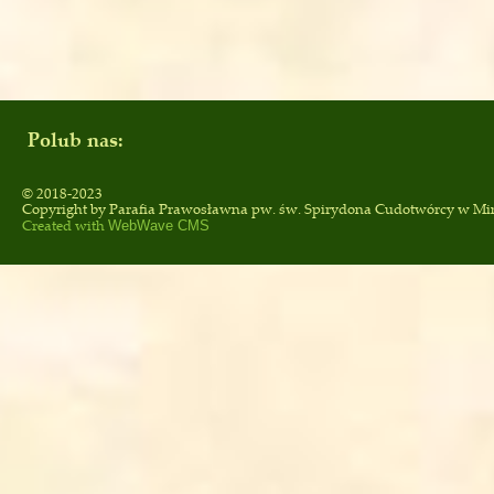
Polub nas:
© 2018-2023
Copyright by
Parafia Prawosławna pw. św. Spirydona Cudotwórcy
w Mi
Created with
WebWave CMS