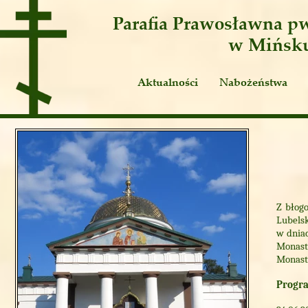
Parafia Prawosławna
pw
w Mińsk
Aktualności
Nabożeństwa
Ogłoszenia
Publicystyka
Z błog
Lubelsk
w dniac
Monast
Monaste
Progra