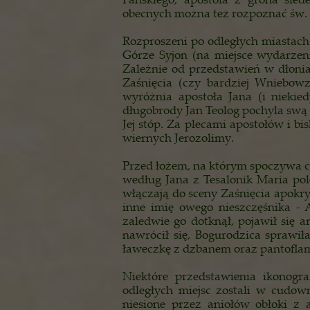
obecnych można też rozpoznać św.
Rozproszeni po odległych miastach
Górze Syjon (na miejsce wydarzeni
Zależnie od przedstawień w dłonia
Zaśnięcia (czy bardziej Wniebowz
wyróżnia apostoła Jana (i niekied
długobrody Jan Teolog pochyla swą g
Jej stóp. Za plecami apostołów i b
wiernych Jerozolimy.
Przed łożem, na którym spoczywa cia
według Jana z Tesalonik Maria pole
włączają do sceny Zaśnięcia apokry
inne imię owego nieszczęśnika - A
zaledwie go dotknął, pojawił się a
nawrócił się, Bogurodzica sprawi
ławeczkę z dzbanem oraz pantoflam
Niektóre przedstawienia ikonogra
odległych miejsc zostali w cudow
niesione przez aniołów obłoki z 