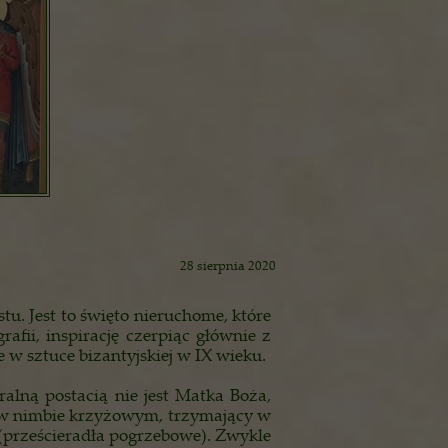
28 sierpnia 2020
u. Jest to święto nieruchome, które
fii, inspirację czerpiąc głównie z
 w sztuce bizantyjskiej w IX wieku.
alną postacią nie jest Matka Boża,
i w nimbie krzyżowym, trzymający w
i (prześcieradła pogrzebowe). Zwykle