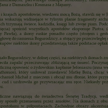
 Jana z Damaszku i Kosmasa z Majumy.
 i krajach apostołowie, wiedzeni mocą Bożą, stawili się w
a wskazują widniejące w tylnym planie fragmenty archit
ch trzymają świece, kadzidła, księgi lub zwoje pism. Pod
ięcia) spośród wszystkich apostołów eksponuje Piotra,
y Pawła), a ikony ruskie ponadto często (strojem i gest
łowę do ramienia Bogurodzicy, a stojący po przeciwległej s
iskupów niektóre ikony przedstawiają także podstacie opłak
ło Bogurodzicy, w dolnej części, na niektórych ikonach zn
ciła zapalić przeczuwając zbliżającą się śmierć. Poczyna
ficzną opowieść o żydowskim kapłanie Jefoniaszu (inna we
thonios), który usiłował zniesławić Matkę Bożą, chcąc 
rchanioł Michał z mieczem i obciął mu dłonie, które przy
ła cud i uzdrowiła go przywracając mu ręce. Niekiedy pr
i.
ficzne nawiązują do świadectwa Świętej Tradycji, wed
ny sposób przeniesieni przez aniołów. Na ikonach z ob
apostołami w półpostaciach. Zachodnie obrazy akcentuj