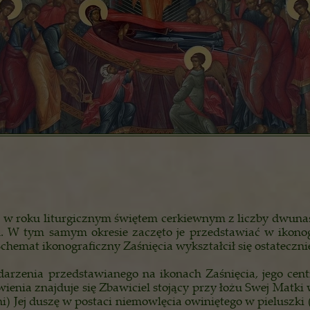
m w roku liturgicznym świętem cerkiewnym z liczby dwunast
 W tym samym okresie zaczęto je przedstawiać w ikonogra
chemat ikonograficzny Zaśnięcia wykształcił się ostatecznie
zenia przedstawianego na ikonach Zaśnięcia, jego centr
wienia znajduje się Zbawiciel stojący przy łożu Swej Matk
oni) Jej duszę w postaci niemowlęcia owiniętego w pieluszk