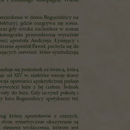
 Jerozolimie w domu Bogurodzicy na
ektury), gdzie rozgrywa się scena.
czas gdy sztuka zachodnia w scenie
 ikonografia prawosławna wyraźnie
em) apostoła Andrzeja. Łysiejący i
tronie apostoł Paweł, pochyla się do
ujących niewiast, które symbolizują
ajduje się podnóżek ze świecą, którą
jąc od XIV w. niektóre wersje ikony
rsja opowieści apokryficznej podaje
wywrócić łoże z Jej ciałem. Jednak
rosły do łoża. Gdy uczynił pokutę i
zy łożu Bogurodzicy spotykamy też
ług której apostołowie z różnych,
u stron symetrycznie ukazywane są
ą element wydarzenia, którym jest