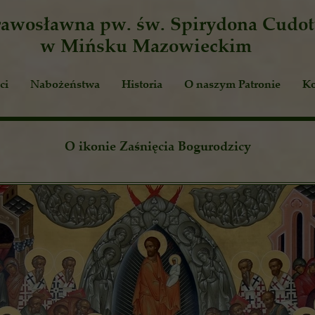
Prawosławna
pw. św. Spirydona Cudo
w Mińsku Mazowieckim
ci
Nabożeństwa
Historia
O naszym Patronie
Ko
ia
Cuda św. Spirydona
yka
Relikwie
O ikonie Zaśnięcia Bogurodzicy
Teksty liturgiczne
Tremitunt i Korfu