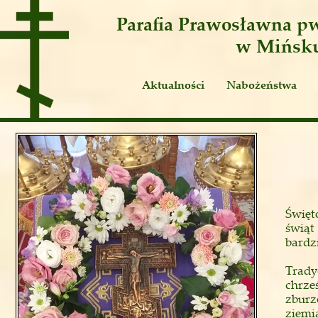
Parafia Prawosławna
pw
w Mińsk
Aktualności
Nabożeństwa
Ogłoszenia
Publicystyka
Święt
świąt
bardzi
Trady
chrze
zburz
ziemi