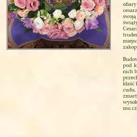
ofiar
cesar
swoją
świąt
Cesar
trude
miejs
zakop
Budow
pod k
nich 
przec
kłaść
cudu,
zmart
wysok
mu cz