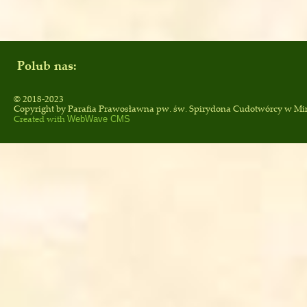
Polub nas:
© 2018-2023
Copyright by
Parafia Prawosławna pw. św. Spirydona Cudotwórcy
w Mi
Created with
WebWave CMS