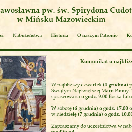
Prawosławna
pw. św. Spirydona Cudo
w Mińsku Mazowieckim
ci
Nabożeństwa
Historia
O naszym Patronie
Ko
ia
Cuda św. Spirydona
yka
Relikwie
Komunikat o najbliż
Teksty liturgiczne
Tremitunt i Korfu
W najbliższy czwartek
(4 grudnia)
p
Świątyni Najświętszej Marii Panny.
sprawowana o
godz. 9.00
Boska Litu
W sobotę
(6 grudnia) o godz. 17.00
o
w niedzielę
(7 grudnia) o godz. 10.0
Zapraszamy do uczestnictwa w nab
modlitwy!