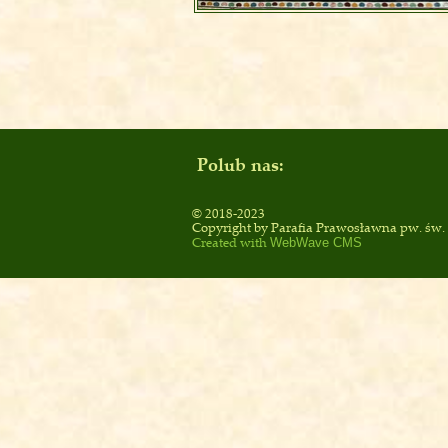
Polub nas:
© 2018-2023
Copyright by
Parafia Prawosławna pw. św
Created with
WebWave CMS