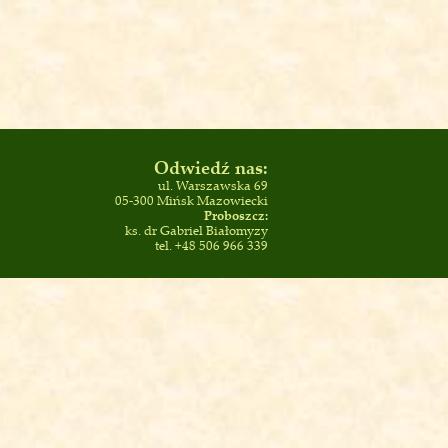
Odwiedź nas:
ul. Warszawska 69
05-300 Mińsk Mazowiecki
Proboszcz:
ks. dr Gabriel Białomyzy
tel. +48 506 966 339