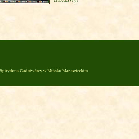
. Spirydona Cudotwórcy
w Mińsku Mazowieckim