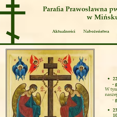
Parafia Prawosławna
pw
w Mińsk
Aktualności
Nabożeństwa
Ogłoszenia
Publicystyka
2
- go
W tym
naszej
-
g
2
10