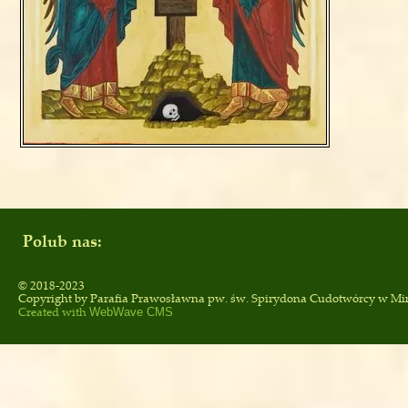
Polub nas:
© 2018-2023
Copyright by
Parafia Prawosławna pw. św. Spirydona Cudotwórcy
w Mi
Created with
WebWave CMS