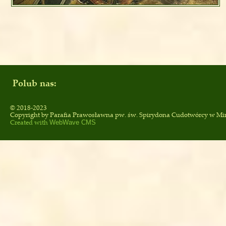
Polub nas:
© 2018-2023
Copyright by
Parafia Prawosławna pw. św. Spirydona Cudotwórcy
w Mi
Created with
WebWave CMS