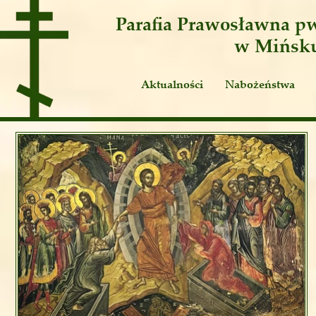
Parafia Prawosławna
pw
w Mińsk
Aktualności
Nabożeństwa
Ogłoszenia
Publicystyka